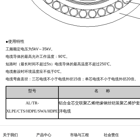
●
使用特性
工频额定电压为5kV～35kV。
电缆导体的最高允许工作温度：90℃。
短路时（最长时间不超过5s）电缆导体的最高温度不超过250℃。
电缆敷设时环境温度应不低于0℃。
电缆弯曲直径：三芯电缆不小于电缆外径15倍；单芯电缆不小于电缆外径20倍。
型号
名
称
AL/TR-
铝合金芯交联聚乙烯绝缘钢丝铠装聚乙烯护
XLPE/CTS/HDPE/SWA/HDPE
洋电缆
关于我们
产品中心
市场与工程
社会责任