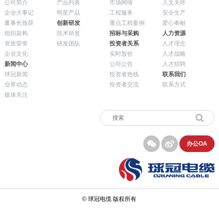
公司简介
产品列表
市场网络
人文关怀
企业大事记
明星产品
工程服务
安全生产
董事长致辞
创新研发
重点工程案例
爱心奉献
组织架构
技术研发
招标与采购
人力资源
资质荣誉
研发团队
投资者关系
人才理念
企业文化
实时股价
人才战略
新闻中心
公司公告
人才招聘
球冠新闻
投资者热线
联系我们
业界动态
投资者交流
联系方式
媒体关注
办公OA
© 球冠电缆 版权所有