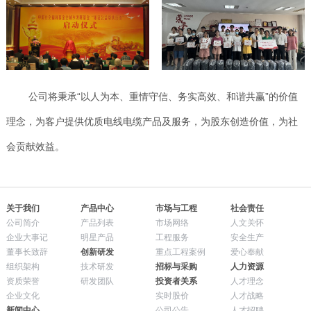
公司将秉承“以人为本、重情守信、务实高效、和谐共赢”的价值
理念，为客户提供优质电线电缆产品及服务，为股东创造价值，为社
会贡献效益。
关于我们
产品中心
市场与工程
社会责任
公司简介
产品列表
市场网络
人文关怀
企业大事记
明星产品
工程服务
安全生产
董事长致辞
创新研发
重点工程案例
爱心奉献
组织架构
技术研发
招标与采购
人力资源
资质荣誉
研发团队
投资者关系
人才理念
企业文化
实时股价
人才战略
新闻中心
公司公告
人才招聘