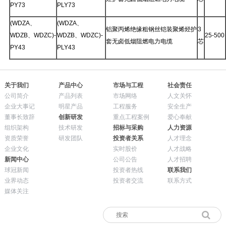
PY73
PLY73
(WDZA、
(WDZA、
铝聚丙烯绝缘粗钢丝铠装聚烯烃护
3
WDZB、WDZC)-
WDZB、WDZC)-
25-500
套无卤低烟阻燃电力电缆
芯
PY43
PLY43
关于我们
产品中心
市场与工程
社会责任
公司简介
产品列表
市场网络
人文关怀
企业大事记
明星产品
工程服务
安全生产
董事长致辞
创新研发
重点工程案例
爱心奉献
组织架构
技术研发
招标与采购
人力资源
资质荣誉
研发团队
投资者关系
人才理念
企业文化
实时股价
人才战略
新闻中心
公司公告
人才招聘
球冠新闻
投资者热线
联系我们
业界动态
投资者交流
联系方式
媒体关注