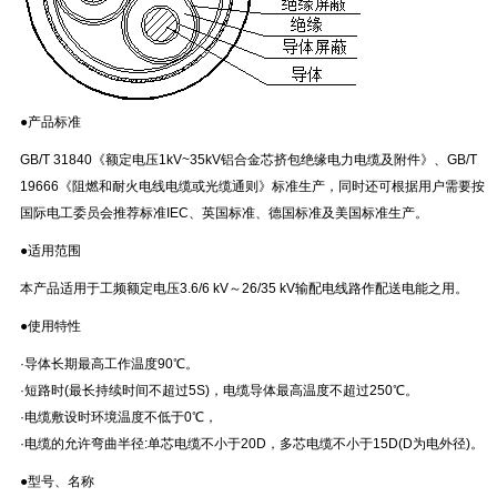
●产品标准
GB/T 31840《额定电压1kV~35kV铝合金芯挤包绝缘电力电缆及附件》、GB/T
19666《阻燃和耐火电线电缆或光缆通则》标准生产，同时还可根据用户需要按
国际电工委员会推荐标准IEC、英国标准、德国标准及美国标准生产。
●适用范围
本产品适用于工频额定电压3.6/6 kV～26/35 kV输配电线路作配送电能之用。
●使用特性
·导体长期最高工作温度90℃。
·短路时(最长持续时间不超过5S)，电缆导体最高温度不超过250℃。
·电缆敷设时环境温度不低于0℃，
·电缆的允许弯曲半径:单芯电缆不小于20D，多芯电缆不小于15D(D为电外径)。
●型号、名称