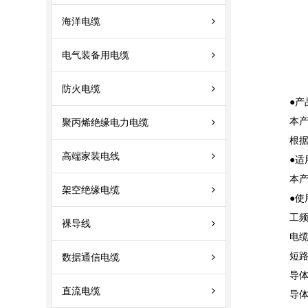
海洋电缆
电气装备用电缆
防火电缆
●产
本
聚丙烯绝缘电力电缆
根
高端家装电线
●
适
本
架空绝缘电缆
●
使
工
裸导线
电
短
数据通信电缆
导
直流电缆
导体