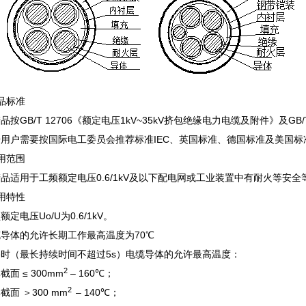
品标准
产品按
GB/T 12706
《额定电压
1kV
~35kV挤包绝缘电力电缆及附件》及GB
据用户需要按国际电工委员会推荐标准
IEC
、英国标准、德国标准及美国标
用范围
产品适用于工频额定电压
0.6/1kV
及以下配电网或工业装置中有耐火等安全
用特性
频额定电压
Uo/U
为
0.6/1kV
。
缆导体的允许长期工作最高温度为
70℃
路时（最长持续时间不超过
5s
）电缆导体的允许最高温度：
2
体截面
≤ 300mm
– 160℃
；
2
截面 ＞
300 mm
– 140℃
；