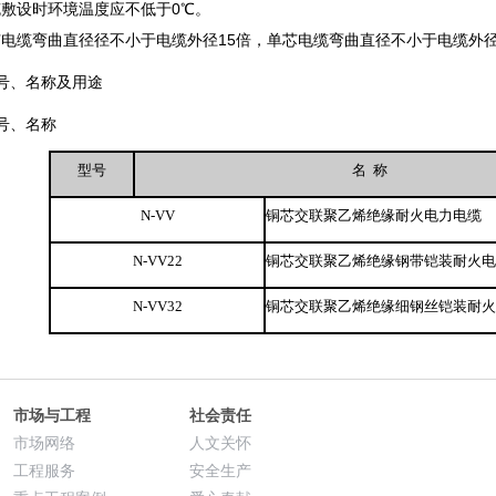
缆敷设时环境温度应不低于
0℃
。
芯电缆弯曲直径径不小于电缆外径
15
倍，单芯电缆弯曲直径不小于电缆外
号、名称及用途
号、名称
型号
名
称
N-VV
铜芯交联聚乙烯绝缘耐火电力电缆
N-VV22
铜芯交联聚乙烯绝缘钢带铠装耐火
N-VV32
铜芯交联聚乙烯绝缘细钢丝铠装耐
市场与工程
社会责任
市场网络
人文关怀
工程服务
安全生产