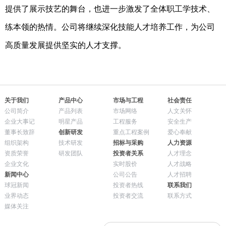
提供了展示技艺的舞台，也进一步激发了全体职工学技术、
练本领的热情。公司将继续深化技能人才培养工作，为公司
高质量发展提供坚实的人才支撑。
关于我们
产品中心
市场与工程
社会责任
公司简介
产品列表
市场网络
人文关怀
企业大事记
明星产品
工程服务
安全生产
董事长致辞
创新研发
重点工程案例
爱心奉献
组织架构
技术研发
招标与采购
人力资源
资质荣誉
研发团队
投资者关系
人才理念
企业文化
实时股价
人才战略
新闻中心
公司公告
人才招聘
球冠新闻
投资者热线
联系我们
业界动态
投资者交流
联系方式
媒体关注