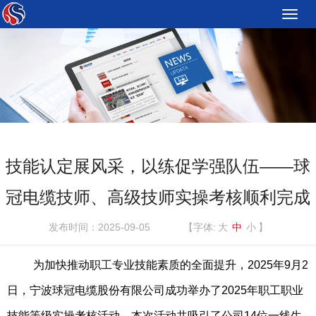
Toggle
naviga
技能认定展风采，以练促学强队伍——球
冠电缆技师、高级技师实操考核顺利完成
发布时间：2025-09-05
【字体:
大
中
小
】
为加快
推动职工专业技能素质的全面提升，
2025年
9月2
日，宁波球冠电缆股份有限公司成功举办了2025年职工职业
技能等级实操考核活动
。本次活动共吸引了公司
14位一线生